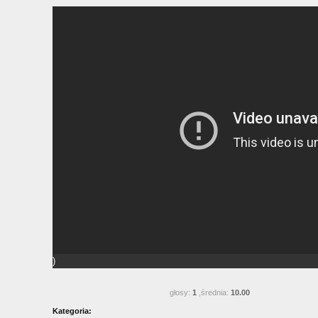
)
głosy:
1
,średnia:
10.00
Kategoria: