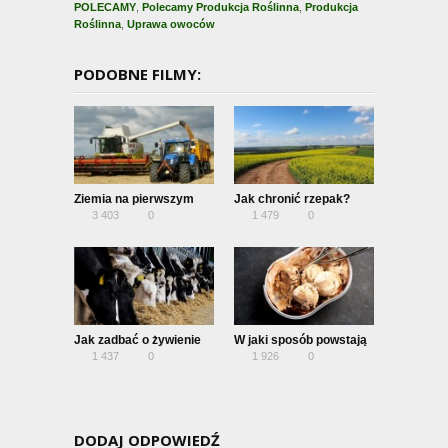
POLECAMY
,
Polecamy Produkcja Roślinna
,
Produkcja
Roślinna
,
Uprawa owoców
PODOBNE FILMY:
Ziemia na pierwszym
Jak chronić rzepak?
3 403
0
1 479
0
miejscu – jak rozwijać
zrównoważone rolnictwo
w Polsce?
Jak zadbać o żywienie
W jaki sposób powstają
1 437
0
1 926
0
krów mlecznych w
pojemniki do lodów?
okresie laktacji ?
DODAJ ODPOWIEDŹ