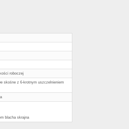
kości roboczej
we skośne z 6-krotnym uszczelnieniem
ia
em blacha skrajna