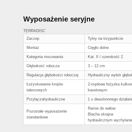
Wyposażenie seryjne
TERRADISC
Zaczep
Tylny na trzypunkcie
Montaż
Cięgło dolne
Kategoria mocowania
Kat. II / szerokość 2
Głębokość robocza
3 – 12 cm
Regulacja głębokości roboczej
Hydrauliczny wybór głębo
Łożyskowanie krojów
2-rzędowe łożyska kulko
talerzowych
kasetowym
Przyłączahydrauliczne
1 x dwustronnego działan
Ramie do wałow
Pozostałe wyposażenie
Blacha skrajna
standardowe
hydraulicznym wychylani