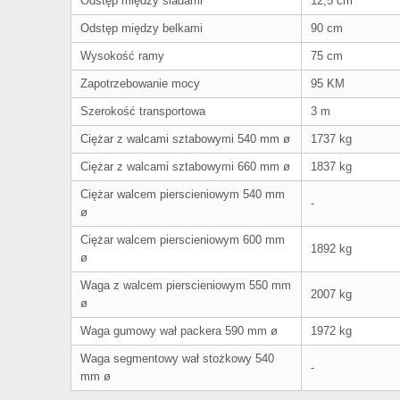
Odstęp między śladami
12,5 cm
EEDOSE
K
Odstęp między belkami
90 cm
K
Wysokość ramy
75 cm
ILK
Zapotrzebowanie mocy
95 KM
Szerokość transportowa
3 m
Ciężar z walcami sztabowymi 540 mm ø
1737 kg
Ciężar z walcami sztabowymi 660 mm ø
1837 kg
Ciężar walcem pierscieniowym 540 mm
-
ø
Ciężar walcem pierscieniowym 600 mm
1892 kg
ø
Waga z walcem pierscieniowym 550 mm
2007 kg
ø
Waga gumowy wał packera 590 mm ø
1972 kg
Waga segmentowy wał stożkowy 540
-
mm ø