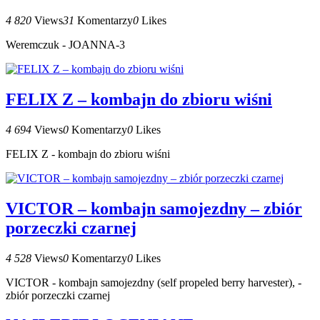
4 820
Views
31
Komentarzy
0
Likes
Weremczuk - JOANNA-3
FELIX Z – kombajn do zbioru wiśni
4 694
Views
0
Komentarzy
0
Likes
FELIX Z - kombajn do zbioru wiśni
VICTOR – kombajn samojezdny – zbiór
porzeczki czarnej
4 528
Views
0
Komentarzy
0
Likes
VICTOR - kombajn samojezdny (self propeled berry harvester), -
zbiór porzeczki czarnej