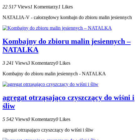
22 517
Views
1
Komentarzy
1
Likes
NATALIA-V - całorzędowy kombajn do zbioru malin jesiennych
Kombajny do zbioru malin jesiennych –
NATALKA
3 241
Views
3
Komentarzy
0
Likes
Kombajny do zbioru malin jesiennych - NATALKA
agregat otrząsająco czyszczący do wiśni i
śliw
5 542
Views
0
Komentarzy
0
Likes
agregat otrząsająco czyszczący do wiśni i śliw