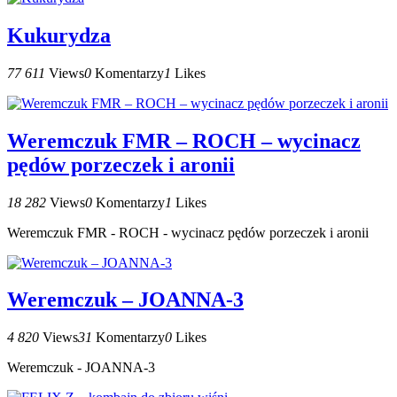
Kukurydza
77 611
Views
0
Komentarzy
1
Likes
Weremczuk FMR – ROCH – wycinacz
pędów porzeczek i aronii
18 282
Views
0
Komentarzy
1
Likes
Weremczuk FMR - ROCH - wycinacz pędów porzeczek i aronii
Weremczuk – JOANNA-3
4 820
Views
31
Komentarzy
0
Likes
Weremczuk - JOANNA-3