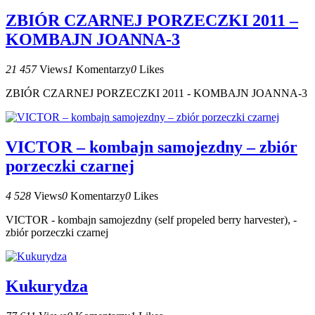
ZBIÓR CZARNEJ PORZECZKI 2011 –
KOMBAJN JOANNA-3
21 457
Views
1
Komentarzy
0
Likes
ZBIÓR CZARNEJ PORZECZKI 2011 - KOMBAJN JOANNA-3
VICTOR – kombajn samojezdny – zbiór
porzeczki czarnej
4 528
Views
0
Komentarzy
0
Likes
VICTOR - kombajn samojezdny (self propeled berry harvester), -
zbiór porzeczki czarnej
Kukurydza