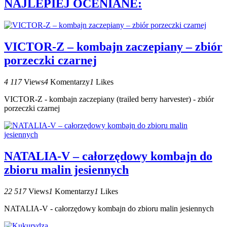
NAJLEPIEJ OCENIANE:
VICTOR-Z – kombajn zaczepiany – zbiór
porzeczki czarnej
4 117
Views
4
Komentarzy
1
Likes
VICTOR-Z - kombajn zaczepiany (trailed berry harvester) - zbiór
porzeczki czarnej
NATALIA-V – całorzędowy kombajn do
zbioru malin jesiennych
22 517
Views
1
Komentarzy
1
Likes
NATALIA-V - całorzędowy kombajn do zbioru malin jesiennych