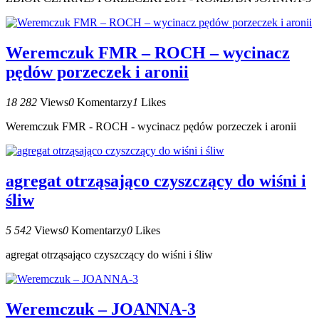
Weremczuk FMR – ROCH – wycinacz
pędów porzeczek i aronii
18 282
Views
0
Komentarzy
1
Likes
Weremczuk FMR - ROCH - wycinacz pędów porzeczek i aronii
agregat otrząsająco czyszczący do wiśni i
śliw
5 542
Views
0
Komentarzy
0
Likes
agregat otrząsająco czyszczący do wiśni i śliw
Weremczuk – JOANNA-3