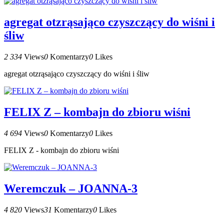
agregat otzrąsająco czyszczący do wiśni i
śliw
2 334
Views
0
Komentarzy
0
Likes
agregat otzrąsająco czyszczący do wiśni i śliw
FELIX Z – kombajn do zbioru wiśni
4 694
Views
0
Komentarzy
0
Likes
FELIX Z - kombajn do zbioru wiśni
Weremczuk – JOANNA-3
4 820
Views
31
Komentarzy
0
Likes