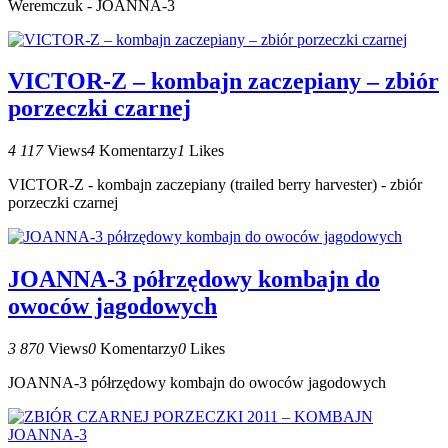
Weremczuk - JOANNA-3
VICTOR-Z – kombajn zaczepiany – zbiór
porzeczki czarnej
4 117
Views
4
Komentarzy
1
Likes
VICTOR-Z - kombajn zaczepiany (trailed berry harvester) - zbiór
porzeczki czarnej
JOANNA-3 półrzędowy kombajn do
owoców jagodowych
3 870
Views
0
Komentarzy
0
Likes
JOANNA-3 półrzędowy kombajn do owoców jagodowych