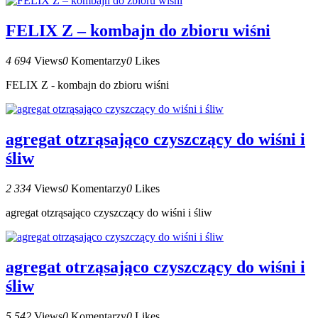
FELIX Z – kombajn do zbioru wiśni
4 694
Views
0
Komentarzy
0
Likes
FELIX Z - kombajn do zbioru wiśni
agregat otzrąsająco czyszczący do wiśni i
śliw
2 334
Views
0
Komentarzy
0
Likes
agregat otzrąsająco czyszczący do wiśni i śliw
agregat otrząsająco czyszczący do wiśni i
śliw
5 542
Views
0
Komentarzy
0
Likes