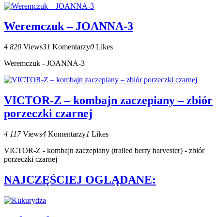
Weremczuk – JOANNA-3
4 820
Views
31
Komentarzy
0
Likes
Weremczuk - JOANNA-3
VICTOR-Z – kombajn zaczepiany – zbiór
porzeczki czarnej
4 117
Views
4
Komentarzy
1
Likes
VICTOR-Z - kombajn zaczepiany (trailed berry harvester) - zbiór
porzeczki czarnej
NAJCZĘŚCIEJ OGLĄDANE: