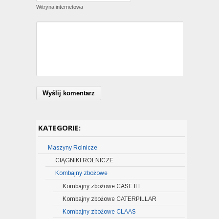
Witryna internetowa
KATEGORIE:
Maszyny Rolnicze
CIĄGNIKI ROLNICZE
Kombajny zbożowe
Ciągniki CASE IH
Ciągniki CLAAS
Kombajny zbożowe CASE IH
Filmy ciągniki CASE IH
Ciągniki FARMTRAC
Kombajny zbożowe CATERPILLAR
Filmy ciągniki CLAAS
Filmy kombajny zbożowe CASE IH
Ciągniki CLAAS XERION 5000-4000 (530-
Kombajn zbożowy CATERPILLAR LEXION
Ciągniki PRONAR
Kombajny zbożowe CLAAS
Filmy ciągniki FARMTRAC