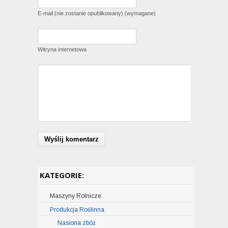
E-mail (nie zostanie opublikowany) (wymagane)
Witryna internetowa
KATEGORIE:
Maszyny Rolnicze
Produkcja Roślinna
CIĄGNIKI ROLNICZE
Kombajny zbożowe
Nasiona zbóż
Ciągniki CASE IH