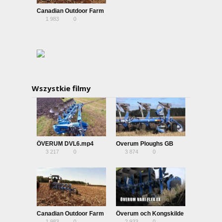
Canadian Outdoor Farm
1 983
0
Show-Kongskilde
Overum Plow
Wszystkie filmy
ÖVERUM DVL6.mp4
Overum Ploughs GB
3 217
0
3 874
0
streaming
Canadian Outdoor Farm
Överum och Kongskilde
1 983
0
2 933
0