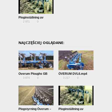
Ploginställning av
2 971
0
Överum växelplogar
NAJCZĘŚCIEJ OGLĄDANE:
Overum Ploughs GB
ÖVERUM DVL6.mp4
3 874
0
3 217
0
streaming
Plogstyrning Överum –
Ploginställning av