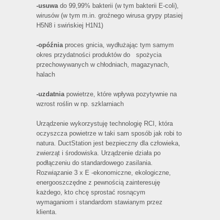
-usuwa
do 99,99% bakterii (w tym bakterii E-coli),
wirusów (w tym m.in. groźnego wirusa grypy ptasiej
H5N8 i swińskiej H1N1)
-opóźnia
proces gnicia, wydłużając tym samym
okres przydatności produktów do spożycia
przechowywanych w chłodniach, magazynach,
halach
-uzdatnia
powietrze, które wpływa pozytywnie na
wzrost roślin w np. szklarniach
Urządzenie wykorzystuję technologię RCI, która
oczyszcza powietrze w taki sam sposób jak robi to
natura. DuctStation jest bezpieczny dla człowieka,
zwierząt i środowiska. Urządzenie działa po
podłączeniu do standardowego zasilania.
Rozwiązanie 3 x E -ekonomiczne, ekologiczne,
energooszczędne z pewnością zainteresuję
każdego, kto chcę sprostać rosnącym
wymaganiom i standardom stawianym przez
klienta.