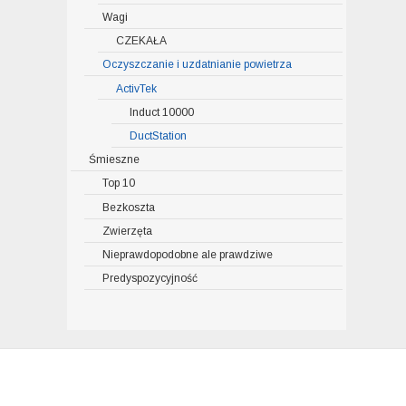
Wagi
CZEKAŁA
Oczyszczanie i uzdatnianie powietrza
ActivTek
Induct 10000
DuctStation
Śmieszne
Top 10
Bezkoszta
Zwierzęta
Nieprawdopodobne ale prawdziwe
Predyspozycyjność