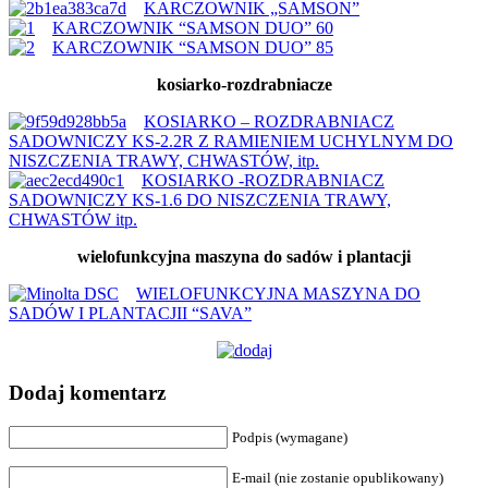
KARCZOWNIK „SAMSON”
KARCZOWNIK “SAMSON DUO” 60
KARCZOWNIK “SAMSON DUO” 85
kosiarko-rozdrabniacze
KOSIARKO – ROZDRABNIACZ
SADOWNICZY KS-2.2R Z RAMIENIEM UCHYLNYM DO
NISZCZENIA TRAWY, CHWASTÓW, itp.
KOSIARKO -ROZDRABNIACZ
SADOWNICZY KS-1.6 DO NISZCZENIA TRAWY,
CHWASTÓW itp.
wielofunkcyjna maszyna do sadów i plantacji
WIELOFUNKCYJNA MASZYNA DO
SADÓW I PLANTACJII “SAVA”
Dodaj komentarz
Podpis (wymagane)
E-mail (nie zostanie opublikowany)