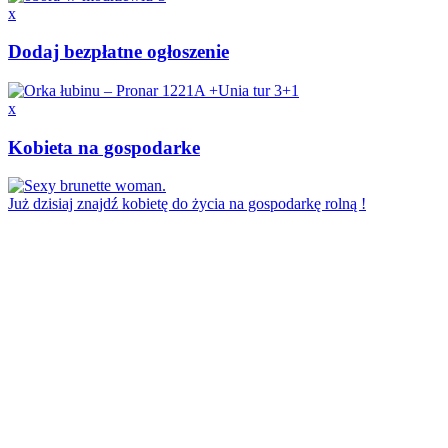
x
Dodaj bezpłatne ogłoszenie
x
Kobieta na gospodarke
Już dzisiaj znajdź kobietę do życia na gospodarkę rolną !