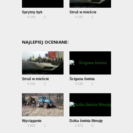
Sprytny byk
Struś w mieście
4 249
0
4 245
2
NAJLEPIEJ OCENIANE:
Struś w mieście
Ścigana świnia
4 245
2
3 538
1
Wyciąganie
Dzika świnia filmuję
3 602
1
2 873
0
innych