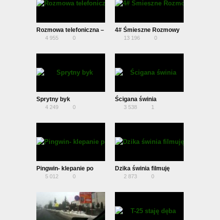
Rozmowa telefoniczna –
4# Śmieszne Rozmowy
4 955
0
13 196
0
Kupno zetora (Krosin)
Telefoniczne – Rolnik i
Tuszniki !!?
Sprytny byk
Ścigana świnia
4 249
0
3 538
1
Pingwin- klepanie po
Dzika świnia filmuję
5 012
0
2 873
0
plecach
innych