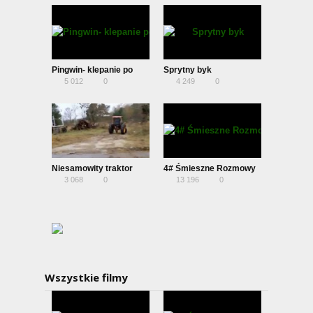
Pingwin- klepanie po
Sprytny byk
5 012
0
4 249
0
plecach
Niesamowity traktor
4# Śmieszne Rozmowy
3 068
0
13 196
0
Telefoniczne – Rolnik i
Tuszniki !!?
Wszystkie filmy