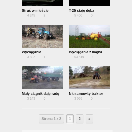
Struś w mieście
T-25 staję dęba
4 245
2
5 400
0
Wyciąganie
Wyciąganie z bagna
3 602
1
53 819
0
Mały ciągnik daję radę
Niesamowity traktor
3 143
0
3 068
0
Strona 1 z 2
1
2
»