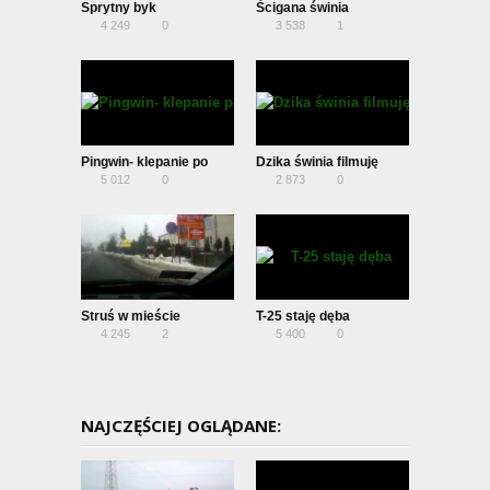
Sprytny byk
Ścigana świnia
4 249
0
3 538
1
Pingwin- klepanie po
Dzika świnia filmuję
5 012
0
2 873
0
plecach
innych
Struś w mieście
T-25 staję dęba
4 245
2
5 400
0
NAJCZĘŚCIEJ OGLĄDANE: