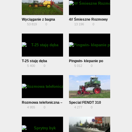
Wyciąganie z bagna
4# Śmieszne Rozmowy
53 819
0
13 196
0
Telefoniczne – Rolnik i
Tuszniki !!?
T-25 staję dęba
Pingwin- klepanie po
5 400
0
5 012
0
plecach
Rozmowa telefoniczna –
Special FENDT 310
4 955
0
4 277
0
Kupno zetora (Krosin)
Vario High Clearance –
Hoeing apple trees