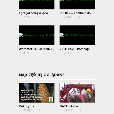
agregat otzrąsająco
FELIX Z – kombajn do
2 334
0
4 694
0
czyszczący do wiśni i
zbioru wiśni
śliw
Weremczuk – JOANNA-
VICTOR-Z – kombajn
4 820
0
4 117
1
3
zaczepiany – zbiór
porzeczki czarnej
NAJCZĘŚCIEJ OGLĄDANE:
Kukurydza
NATALIA-V –
77 611
1
22 517
1
całorzędowy kombajn