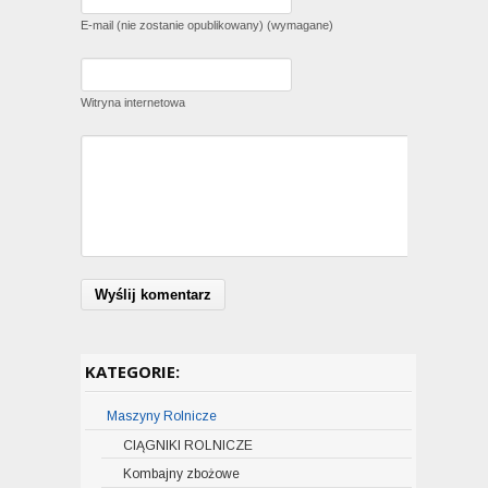
E-mail (nie zostanie opublikowany) (wymagane)
Witryna internetowa
KATEGORIE:
Maszyny Rolnicze
CIĄGNIKI ROLNICZE
Kombajny zbożowe
Ciągniki CASE IH