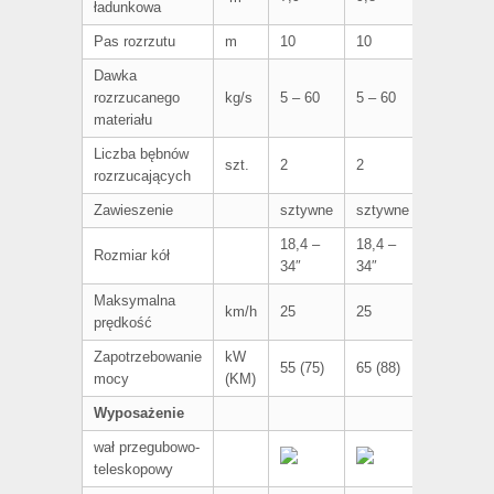
ładunkowa
Pas rozrzutu
m
10
10
10
Dawka
rozrzucanego
kg/s
5 – 60
5 – 60
5 – 60
materiału
Liczba bębnów
szt.
2
2
2
rozrzucających
Zawieszenie
sztywne
sztywne
sztywne
18,4 –
18,4 –
18,4 –
Rozmiar kół
34″
34″
38″
Maksymalna
km/h
25
25
25
prędkość
Zapotrzebowanie
kW
55 (75)
65 (88)
75 (102)
mocy
(KM)
Wyposażenie
wał przegubowo-
teleskopowy