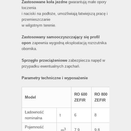
Zastosowane koła jezdne
gwarantują małe opory
toczenia
i naciski na podłoże, umożliwiają łatwiejszą pracę i
przemieszczanie
w wilgotnym terenie.
Zastosowany samooczyszczający się profil
opon
zapewnia wygodną eksploatacją rozrzutnika
obornika.
Sprzęgło przeciążeniowe
zabezpiecza napęd w
przypadku ewentualnych zapchań.
Parametry techniczne i wyposażenie
RO
RO 600
RO 800
Model
1000
ZEFIR
ZEFIR
ZEFIR
Ładowność
t
6
8
10
nominalna
Pojemność
3
7,9
9,8
11,8
m