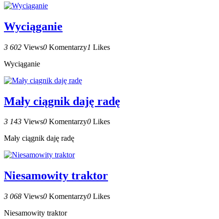
Wyciąganie
3 602
Views
0
Komentarzy
1
Likes
Wyciąganie
Mały ciągnik daję radę
3 143
Views
0
Komentarzy
0
Likes
Mały ciągnik daję radę
Niesamowity traktor
3 068
Views
0
Komentarzy
0
Likes
Niesamowity traktor