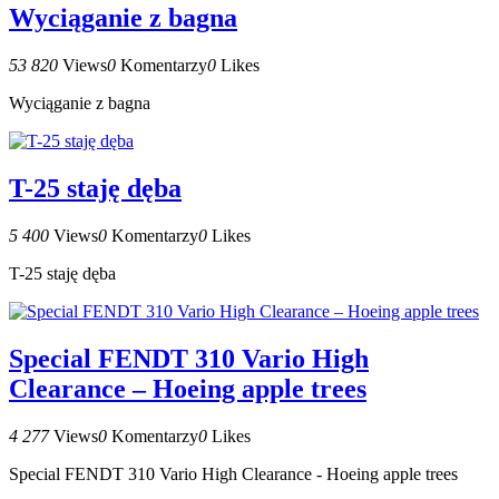
Wyciąganie z bagna
53 820
Views
0
Komentarzy
0
Likes
Wyciąganie z bagna
T-25 staję dęba
5 400
Views
0
Komentarzy
0
Likes
T-25 staję dęba
Special FENDT 310 Vario High
Clearance – Hoeing apple trees
4 277
Views
0
Komentarzy
0
Likes
Special FENDT 310 Vario High Clearance - Hoeing apple trees