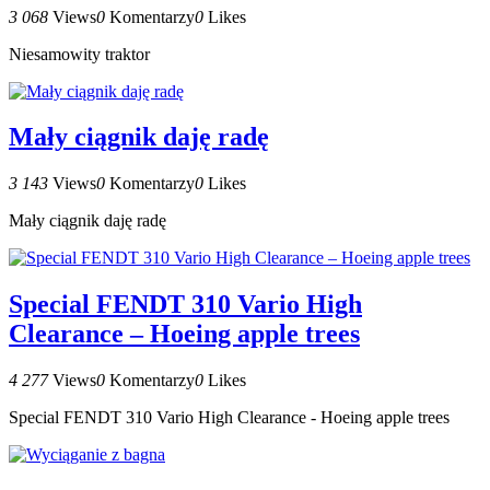
3 068
Views
0
Komentarzy
0
Likes
Niesamowity traktor
Mały ciągnik daję radę
3 143
Views
0
Komentarzy
0
Likes
Mały ciągnik daję radę
Special FENDT 310 Vario High
Clearance – Hoeing apple trees
4 277
Views
0
Komentarzy
0
Likes
Special FENDT 310 Vario High Clearance - Hoeing apple trees