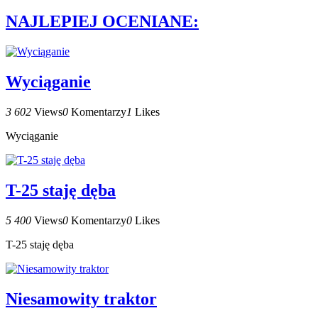
NAJLEPIEJ OCENIANE:
Wyciąganie
3 602
Views
0
Komentarzy
1
Likes
Wyciąganie
T-25 staję dęba
5 400
Views
0
Komentarzy
0
Likes
T-25 staję dęba
Niesamowity traktor