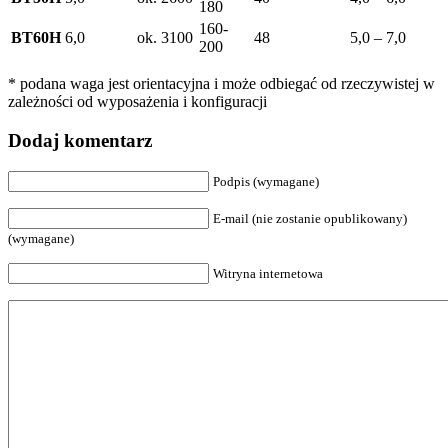
180
160-
BT60H
6,0
ok. 3100
48
5,0 – 7,0
200
* podana waga jest orientacyjna i może odbiegać od rzeczywistej w
zależności od wyposażenia i konfiguracji
Dodaj komentarz
Podpis (wymagane)
E-mail (nie zostanie opublikowany)
(wymagane)
Witryna internetowa