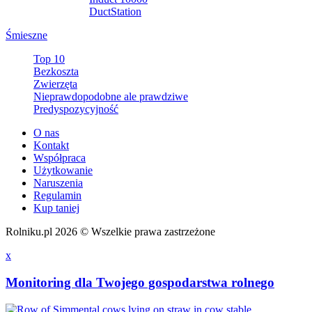
DuctStation
Śmieszne
Top 10
Bezkoszta
Zwierzęta
Nieprawdopodobne ale prawdziwe
Predyspozycyjność
O nas
Kontakt
Współpraca
Użytkowanie
Naruszenia
Regulamin
Kup taniej
Rolniku.pl 2026 © Wszelkie prawa zastrzeżone
x
Monitoring dla Twojego gospodarstwa rolnego