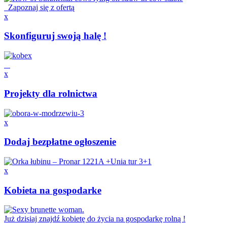
Zapoznaj się z ofertą
x
Skonfiguruj swoją halę !
x
Projekty dla rolnictwa
x
Dodaj bezpłatne ogłoszenie
x
Kobieta na gospodarke
Już dzisiaj znajdź kobietę do życia na gospodarkę rolną !