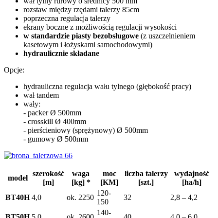
wał tylny rurowy o średnicy 500 mm
rozstaw między rzędami talerzy 85cm
poprzeczna regulacja talerzy
ekrany boczne z możliwością regulacji wysokości
w standardzie piasty bezobsługowe
(z uszczelnieniem
kasetowym i łożyskami samochodowymi)
hydraulicznie składane
Opcje:
hydrauliczna regulacja wału tylnego (głębokość pracy)
wał tandem
wały:
- packer Ø 500mm
- crosskill Ø 400mm
- pierścieniowy (sprężynowy) Ø 500mm
- gumowy Ø 500mm
szerokość
waga
moc
liczba talerzy
wydajność
model
[m]
[kg] *
[KM]
[szt.]
[ha/h]
120-
BT40H
4,0
ok. 2250
32
2,8 – 4,2
150
140-
BT50H
5,0
ok. 2600
40
4,0 – 6,0