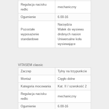
Regulacja nacisku
mechaniczny
redlic
Ogumienie
6.00-16
Narzędzia
Pozostałe
Wałek do wysiewu
wyposażenie
drobnych nasion
standardowe
Uniwersalne koła
wysiewające
VITASEM classic
Zaczep
Tylny na trzypunkcie
Montaż
Cięgło dolne
Kategoria mocowania
Kat. II / szerokość 2
Regulacja nacisku
mechaniczny
redlic
Ogumienie
6.00-16