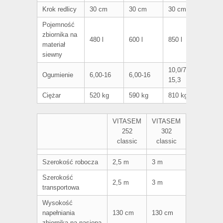
Krok redlicy
30 cm
30 cm
30 cm
Pojemność
zbiornika na
480 l
600 l
850 l
materiał
siewny
10,0/75-
Ogumienie
6,00-16
6,00-16
15,3
Ciężar
520 kg
590 kg
810 kg
VITASEM
VITASEM
252
302
classic
classic
Szerokość robocza
2,5 m
3 m
Szerokość
2,5 m
3 m
transportowa
Wysokość
napełniania
130 cm
130 cm
zbiornika na nasiona