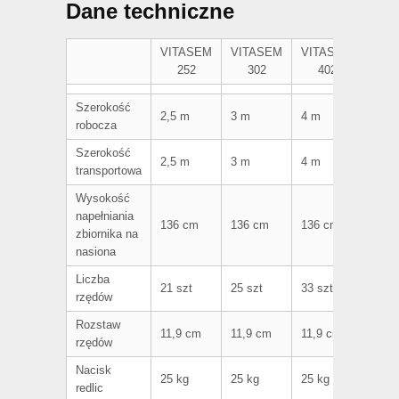
Dane techniczne
VITASEM
VITASEM
VITASEM
252
302
402
Szerokość
2,5 m
3 m
4 m
robocza
Szerokość
2,5 m
3 m
4 m
transportowa
Wysokość
napełniania
136 cm
136 cm
136 cm
zbiornika na
nasiona
Liczba
21 szt
25 szt
33 szt
rzędów
Rozstaw
11,9 cm
11,9 cm
11,9 cm
rzędów
Nacisk
25 kg
25 kg
25 kg
redlic