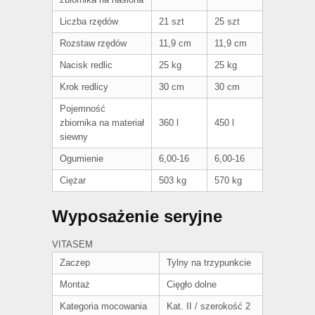
Liczba rzędów
21 szt
25 szt
Rozstaw rzędów
11,9 cm
11,9 cm
Nacisk redlic
25 kg
25 kg
Krok redlicy
30 cm
30 cm
Pojemność
zbiornika na materiał
360 l
450 l
siewny
Ogumienie
6,00-16
6,00-16
Ciężar
503 kg
570 kg
Wyposażenie seryjne
VITASEM
Zaczep
Tylny na trzypunkcie
Montaż
Cięgło dolne
Kategoria mocowania
Kat. II / szerokość 2