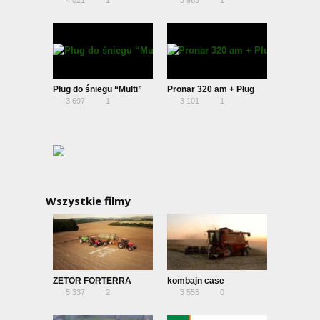
4 021
1
3 963
1
XERION 2014
Pług do śniegu “Multi”
Pronar 320 am + Pług
3 697
1
3 101
1
Metal-Fach
Kacper
Wszystkie filmy
ZETOR FORTERRA
kombajn case
5 337
2
3 555
0