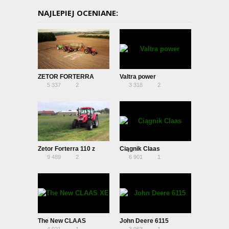
NAJLEPIEJ OCENIANE:
ZETOR FORTERRA
Valtra power
5 337
2
3 318
2
Zetor Forterra 110 z
Ciągnik Claas
9 489
2
6 901
1
kosiarką POTTINGER
The New CLAAS
John Deere 6115