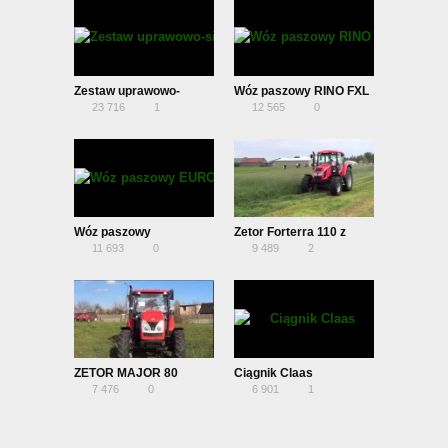
Campbela
Zestaw uprawowo-
Wóz paszowy RINO FXL
23 716
1
12 565
0
siewny SN300 AGRO-
800 z hydraulicznym
MASZ
przedłużeniem taśmy
wysypowej
Wóz paszowy
Zetor Forterra 110 z
11 693
0
9 489
2
EUROMILK FX
kosiarką POTTINGER
ZETOR MAJOR 80
Ciągnik Claas
7 476
0
6 901
1