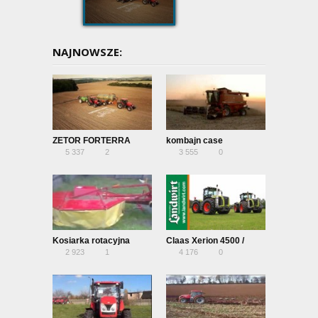
NAJNOWSZE:
ZETOR FORTERRA
kombajn case
5 337
2
3 555
0
Kosiarka rotacyjna
Claas Xerion 4500 /
2 923
1
4 176
0
5000