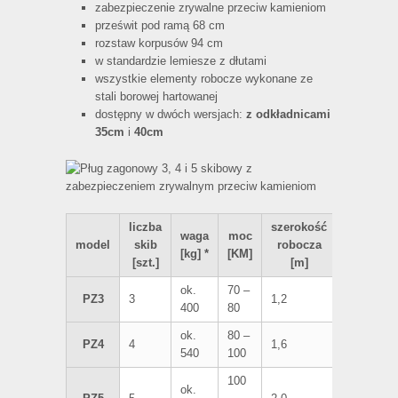
zabezpieczenie zrywalne przeciw kamieniom
prześwit pod ramą 68 cm
rozstaw korpusów 94 cm
w standardzie lemiesze z dłutami
wszystkie elementy robocze wykonane ze
stali borowej hartowanej
dostępny w dwóch wersjach:
z odkładnicami
35cm
i
40cm
liczba
szerokość
waga
moc
wydajnoś
model
skib
robocza
[kg] *
[KM]
[ha/h]
[szt.]
[m]
ok.
70 –
PZ3
3
1,2
0,8 – 1,0
400
80
ok.
80 –
PZ4
4
1,6
1,0 – 1,2
540
100
100
ok.