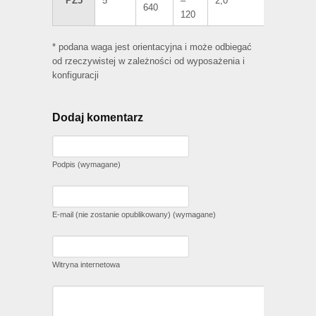
PZ5
5
–
2,0
1,2 – 1,4
640
120
* podana waga jest orientacyjna i może odbiegać
od rzeczywistej w zależności od wyposażenia i
konfiguracji
Dodaj komentarz
Podpis (wymagane)
E-mail (nie zostanie opublikowany) (wymagane)
Witryna internetowa