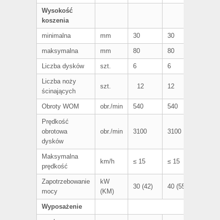
Wysokość
koszenia
minimalna
mm
30
30
maksymalna
mm
80
80
Liczba dysków
szt.
6
6
Liczba noży
szt.
12
12
ścinających
Obroty WOM
obr./min
540
540
Prędkość
obrotowa
obr./min
3100
3100
dysków
Maksymalna
km/h
≤ 15
≤ 15
prędkość
Zapotrzebowanie
kW
30 (42)
40 (55)
mocy
(KM)
Wyposażenie