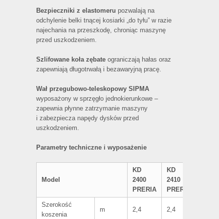
Bezpieczniki z elastomeru
pozwalają na
odchylenie belki tnącej kosiarki „do tyłu” w razie
najechania na przeszkodę, chroniąc maszynę
przed uszkodzeniem.
Szlifowane koła zębate
ograniczają hałas oraz
zapewniają długotrwałą i bezawaryjną pracę.
Wał przegubowo-teleskopowy SIPMA
wyposażony w sprzęgło jednokierunkowe –
zapewnia płynne zatrzymanie maszyny
i zabezpiecza napędy dysków przed
uszkodzeniem.
Parametry techniczne i wyposażenie
KD
KD
Model
2400
2410
PRERIA
PRERIA
Szerokość
m
2,4
2,4
koszenia