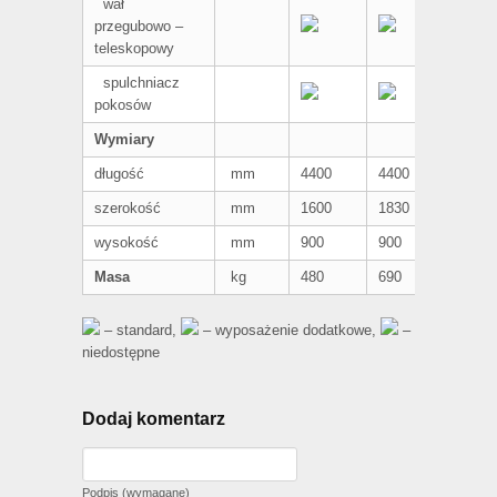
wał
przegubowo –
teleskopowy
spulchniacz
pokosów
Wymiary
długość
mm
4400
4400
szerokość
mm
1600
1830
wysokość
mm
900
900
Masa
kg
480
690
– standard,
– wyposażenie dodatkowe,
–
niedostępne
Dodaj komentarz
Podpis (wymagane)