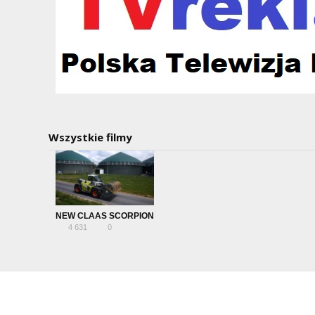
EEDOSE
K
K
ILK
Wszystkie filmy
NEW CLAAS SCORPION
4 631
0