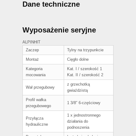
Dane techniczne
Wyposażenie seryjne
ALPINHIT
Zaczep
Tylny na trzypunkcie
Montaż
Cięgło dolne
Kategoria
Kat. I / szerokość 1
mocowania
Kat. II / szerokość 2
z grzechotką
Wał przegubowy
gwiaździstą
Profil wałka
1 3/8″ 6-częściowy
przegubowego
1 x jednostronnego
Przyłącza
działania do
hydrauliczne
podnoszenia