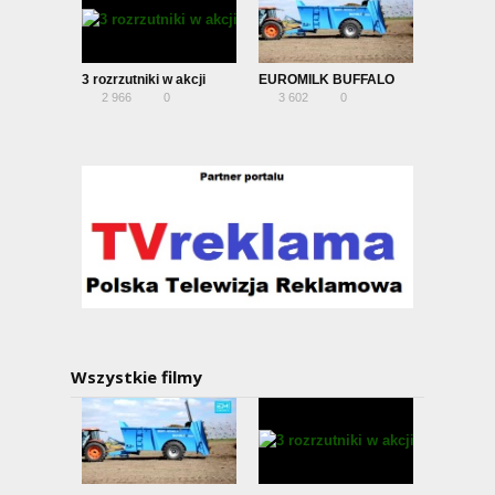
3 rozrzutniki w akcji
EUROMILK BUFFALO
2 966
0
3 602
0
Wszystkie filmy