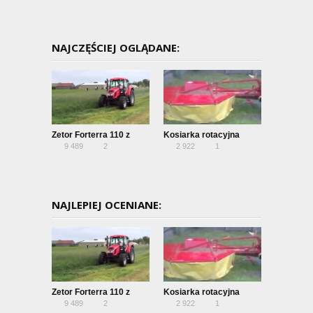
NAJCZĘŚCIEJ OGLĄDANE:
Zetor Forterra 110 z
Kosiarka rotacyjna
9 489
2
2 922
1
kosiarką POTTINGER
NAJLEPIEJ OCENIANE:
Zetor Forterra 110 z
Kosiarka rotacyjna
9 489
2
2 922
1
kosiarką POTTINGER