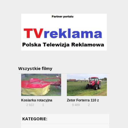
Wszystkie filmy
Kosiarka rotacyjna
Zetor Forterra 110 z
2 922
1
9 489
2
kosiarką POTTINGER
KATEGORIE: