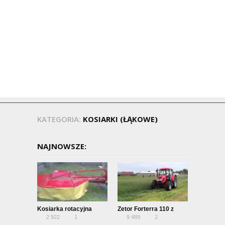
KATEGORIA:
KOSIARKI (ŁĄKOWE)
NAJNOWSZE:
Kosiarka rotacyjna
Zetor Forterra 110 z
2 922
1
9 489
2
kosiarką POTTINGER