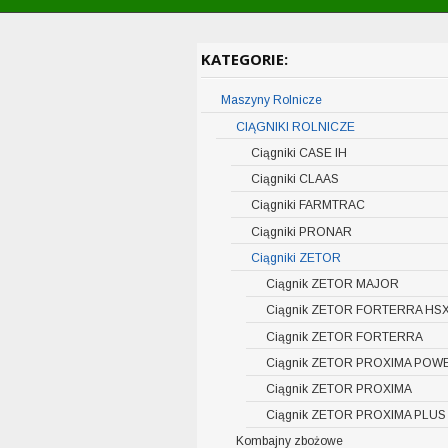
KATEGORIE:
Maszyny Rolnicze
CIĄGNIKI ROLNICZE
Ciągniki CASE IH
Ciągniki CLAAS
Filmy ciągniki CASE IH
Ciągniki FARMTRAC
Filmy ciągniki CLAAS
Ciągniki CLAAS XERION 5000-4
Ciągniki PRONAR
Filmy ciągniki FARMTRAC
435 KM)
Ciągniki ZETOR
Filmy ciągniki Pronar
Ciągniki CLAAS AXION 950-920 
Ciągnik ZETOR MAJOR
KM)
Filmy ciągnik ZETOR MAJOR
Ciągnik ZETOR FORTERRA HS
Ciągniki CLAAS ARION 650-530 
Filmy ciągniki ZETOR FORTE
Ciągnik ZETOR FORTERRA
184KM)
Filmy Ciągniki ZETOR FORTE
Ciągnik ZETOR PROXIMA POW
Ciągniki CLAAS ARION 430-410 
Filmy ciągnik ZETOR PRIXIM
Ciągnik ZETOR PROXIMA
KM)
Filmy ciągniki ZETOR PROXIM
Ciągnik ZETOR PROXIMA PLUS
Ciągniki CLAAS AXOS 340-310 (
KM)
Filmy ciągniki ZETOR PROXI
Kombajny zbożowe