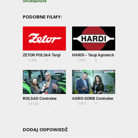
Uncategorized
PODOBNE FILMY:
ZETOR POLSkA Targi
HARDI – Targi Agrotech
1 295
0
2 681
0
Agrotech
2019
ROLSAD Centralne
AGRO-SORB Centralne
23 022
1
3 967
0
Targi Rolnicze 2019
Targi Rolnicze 2019
DODAJ ODPOWIEDŹ