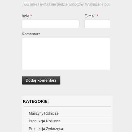
Twój adres e-mail nie będzie widoczny. Wymagane pola oznaczone
Imię
*
E-mail
*
Komentarz
KATEGORIE:
Maszyny Rolnicze
Produkcja Roślinna
CIĄGNIKI ROLNICZE
Produkcja Zwierzęca
Kombajny zbożowe
Nasiona zbóż
Ciągniki CASE IH