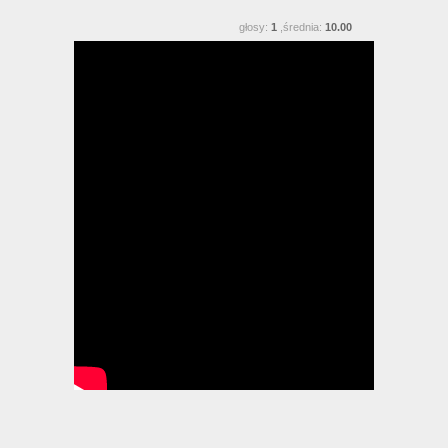
głosy:
1
,średnia:
10.00